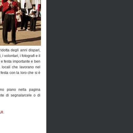
idotta degli anni dispari,
volontari, i fotografi e il
e festa importante e ben
tà locali che lavorano nel
 festa con la loro che si è
ano piano nella pagina
te di segnalarcele o di
UI
.