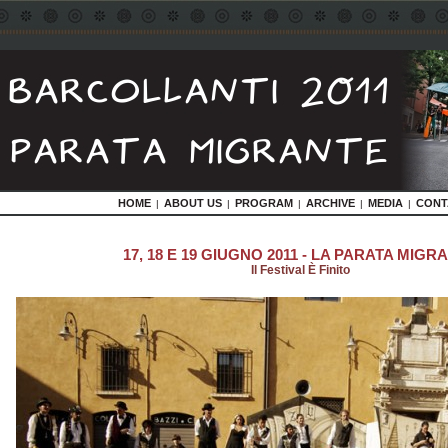
HOME
ABOUT US
PROGRAM
ARCHIVE
MEDIA
CONT
|
|
|
|
|
17, 18 E 19 GIUGNO 2011 - LA PARATA MIGR
Il Festival È Finito