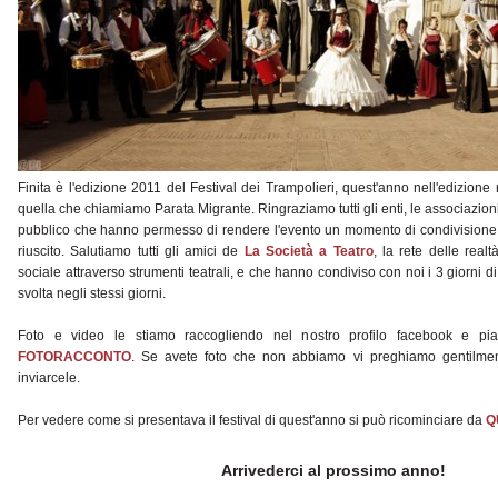
Finita è l'edizione 2011 del Festival dei Trampolieri, quest'anno nell'edizione r
quella che chiamiamo Parata Migrante. Ringraziamo tutti gli enti, le associazioni, i 
pubblico che hanno permesso di rendere l'evento un momento di condivisione 
riuscito. Salutiamo tutti gli amici de
La Società a Teatro
, la rete delle real
sociale attraverso strumenti teatrali, e che hanno condiviso con noi i 3 giorni di
svolta negli stessi giorni.
Foto e video le stiamo raccogliendo nel nostro profilo facebook e pi
FOTORACCONTO
. Se avete foto che non abbiamo vi preghiamo gentilmen
inviarcele.
Per vedere come si presentava il festival di quest'anno si può ricominciare da
Q
Arrivederci al prossimo anno!